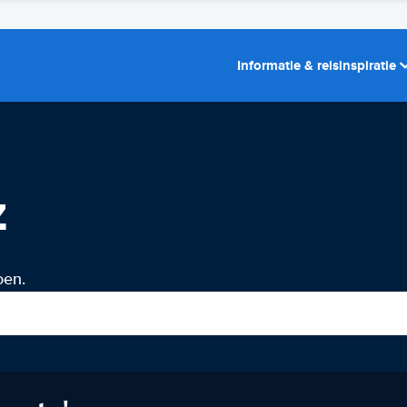
Informatie & reisinspiratie
z
oen.