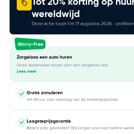
Tot 20% korting op huu
wereldwijd
Deze actie loopt t/m 11 augustus 2026 - profite
Worry-Free
Zorgeloos een auto huren
Onze aanbevolen keuze voor een zorgeloze reis.
Lees meer
Gratis annuleren
Tot 48 uur voor aanvang van de boekingsperiode
Laagsteprijsgarantie
Betere prijs gevonden? Wij zorgen voor een betere aanb