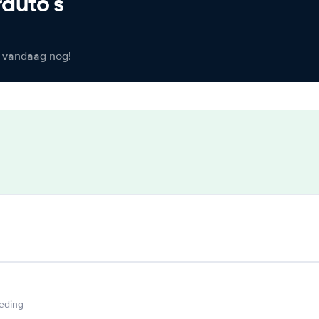
rauto's
er vandaag nog!
ieding