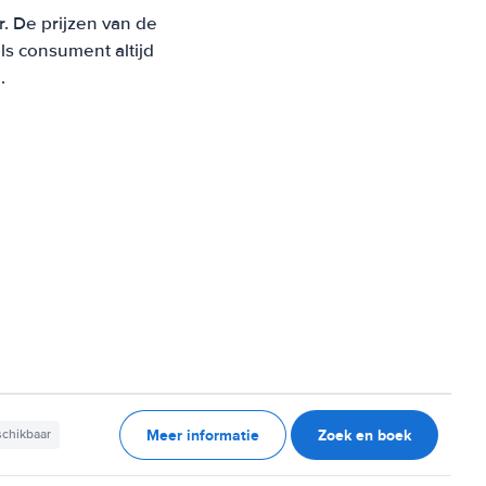
r. De prijzen van de
s consument altijd
.
Meer informatie
Zoek en boek
schikbaar