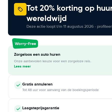
Tot 20% korting op huu
wereldwijd
Deze actie loopt t/m 11 augustus 2026 - profite
Worry-Free
Zorgeloos een auto huren
Onze aanbevolen keuze voor een zorgeloze reis.
Lees meer
Gratis annuleren
Tot 48 uur voor aanvang van de boekingsperiode
Laagsteprijsgarantie