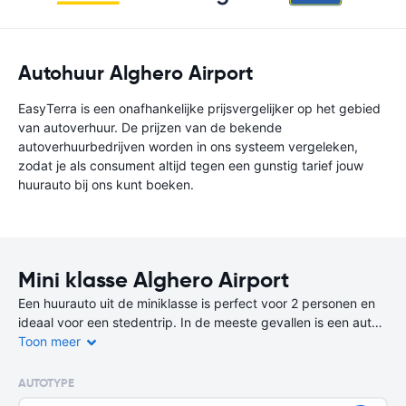
Autohuur Alghero Airport
EasyTerra is een onafhankelijke prijsvergelijker op het gebied
van autoverhuur. De prijzen van de bekende
autoverhuurbedrijven worden in ons systeem vergeleken,
zodat je als consument altijd tegen een gunstig tarief jouw
huurauto bij ons kunt boeken.
Mini klasse Alghero Airport
Een huurauto uit de miniklasse is perfect voor 2 personen en
ideaal voor een stedentrip. In de meeste gevallen is een auto
uit de miniklasse de goedkoopste en zuinigste keuze.
Toon meer
Er zijn op deze bestemming niet alleen 2-deurs huurauto’s
AUTOTYPE
beschikbaar, maar ook 4-deurs varianten Een auto uit deze