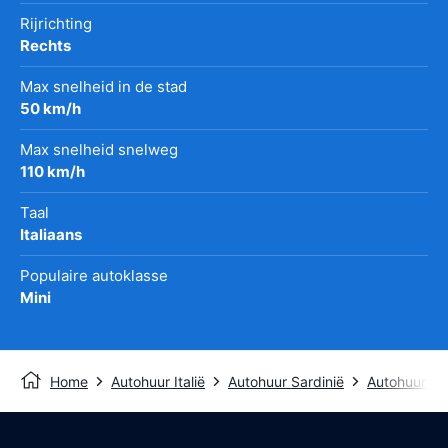
Rijrichting
Rechts
Max snelheid in de stad
50 km/h
Max snelheid snelweg
110 km/h
Taal
Italiaans
Populaire autoklasse
Mini
Home
Autohuur Italië
Autohuur Sardinië
Autohuur Al