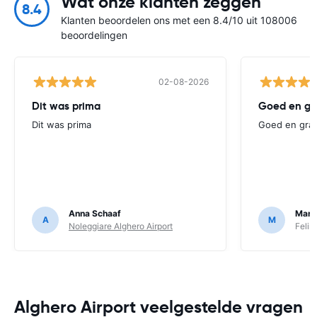
Wat onze klanten zeggen
8.4
Klanten beoordelen ons met een 8.4/10 uit 108006
beoordelingen
02-08-2026
Dit was prima
Goed en gr
Dit was prima
Goed en graa
Anna Schaaf
Mart
A
M
Noleggiare Alghero Airport
Felir
Alghero Airport veelgestelde vragen