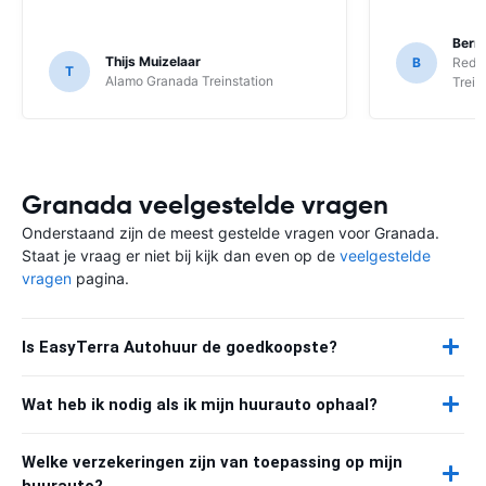
Berni
Thijs Muizelaar
B
Red S
T
Alamo Granada Treinstation
Trein
Granada veelgestelde vragen
Onderstaand zijn de meest gestelde vragen voor Granada.
Staat je vraag er niet bij kijk dan even op de
veelgestelde
vragen
pagina.
Is EasyTerra Autohuur de goedkoopste?
Wat heb ik nodig als ik mijn huurauto ophaal?
Welke verzekeringen zijn van toepassing op mijn
huurauto?