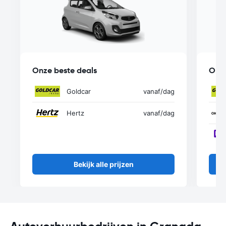
Onze beste deals
Onze
Goldcar
vanaf
/dag
Hertz
vanaf
/dag
Bekijk alle prijzen