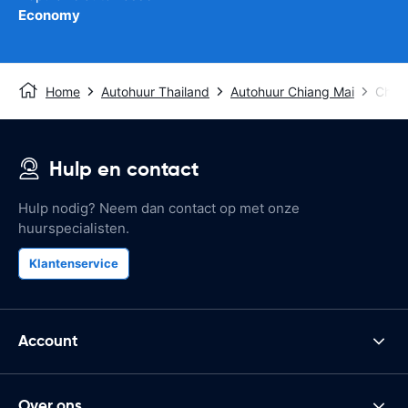
Economy
Home
Autohuur Thailand
Autohuur Chiang Mai
Chian
Hulp en contact
Hulp nodig? Neem dan contact op met onze
huurspecialisten.
Klantenservice
Account
Over ons