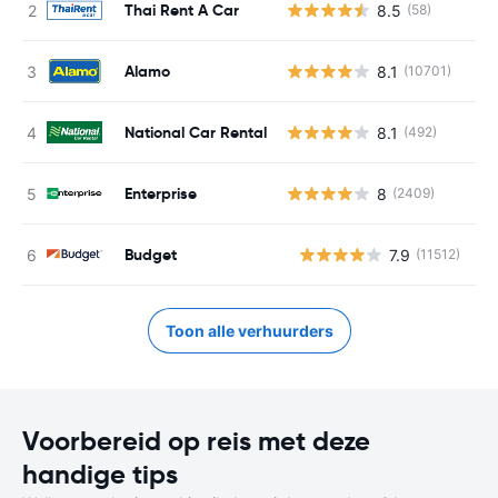
Thai Rent A Car
8.5
(58)
Alamo
8.1
(10701)
National Car Rental
8.1
(492)
Enterprise
8
(2409)
Budget
7.9
(11512)
G
Toon alle verhuurders
Voorbereid op reis met deze
handige tips