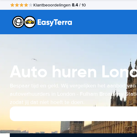
8.4
Klantbeoordelingen
/ 10
Auto huren Lon
Bespaar tijd en geld. Wij vergelijken het aanbod van
autoverhuurders in London - Fulham Broadway Stat
zodat jij dat niet hoeft te doen.