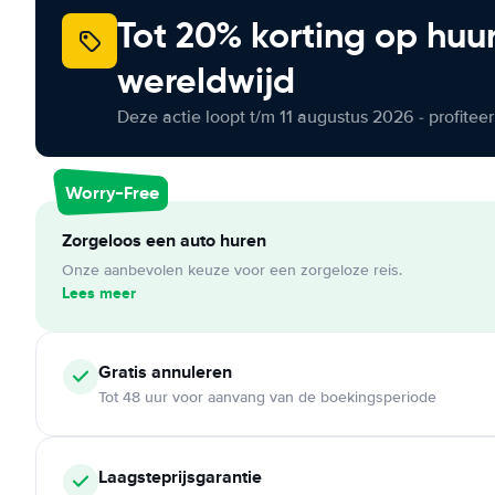
Tot 20% korting op huu
wereldwijd
Deze actie loopt t/m 11 augustus 2026 - profite
Worry-Free
Zorgeloos een auto huren
Onze aanbevolen keuze voor een zorgeloze reis.
Lees meer
Gratis annuleren
Tot 48 uur voor aanvang van de boekingsperiode
Laagsteprijsgarantie