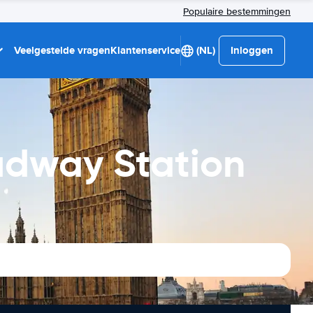
Populaire bestemmingen
Veelgestelde vragen
Klantenservice
(NL)
Inloggen
adway Station