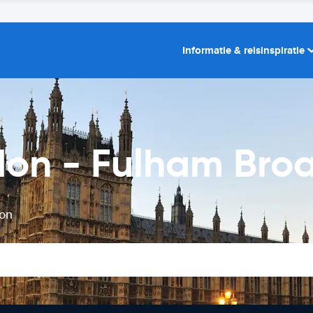
Informatie & reisinspiratie
don - Fulham Bro
ion