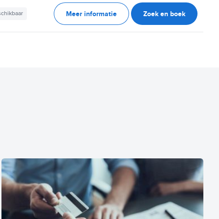
Meer informatie
Zoek en boek
schikbaar