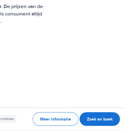
r. De prijzen van de
s consument altijd
.
Meer informatie
Zoek en boek
schikbaar