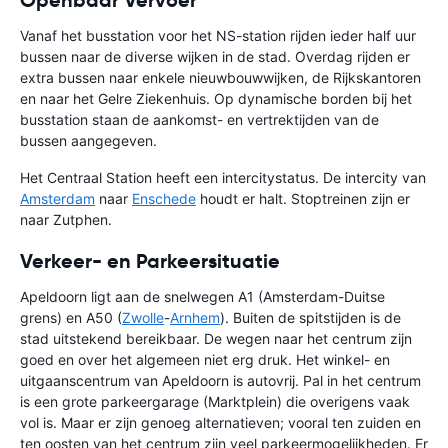
Vanaf het busstation voor het NS-station rijden ieder half uur
bussen naar de diverse wijken in de stad. Overdag rijden er
extra bussen naar enkele nieuwbouwwijken, de Rijkskantoren
en naar het Gelre Ziekenhuis. Op dynamische borden bij het
busstation staan de aankomst- en vertrektijden van de
bussen aangegeven.
Het Centraal Station heeft een intercitystatus. De intercity van
Amsterdam
naar
Enschede
houdt er halt. Stoptreinen zijn er
naar Zutphen.
Verkeer- en Parkeersituatie
Apeldoorn ligt aan de snelwegen A1 (Amsterdam-Duitse
grens) en A50 (
Zwolle
-
Arnhem
). Buiten de spitstijden is de
stad uitstekend bereikbaar. De wegen naar het centrum zijn
goed en over het algemeen niet erg druk. Het winkel- en
uitgaanscentrum van Apeldoorn is autovrij. Pal in het centrum
is een grote parkeergarage (Marktplein) die overigens vaak
vol is. Maar er zijn genoeg alternatieven; vooral ten zuiden en
ten oosten van het centrum zijn veel parkeermogelijkheden. Er