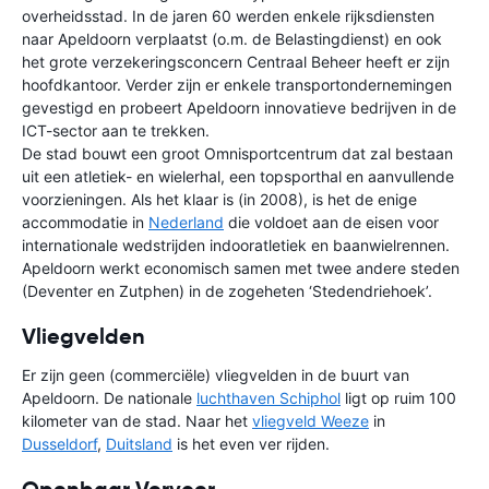
overheidsstad. In de jaren 60 werden enkele rijksdiensten
naar Apeldoorn verplaatst (o.m. de Belastingdienst) en ook
het grote verzekeringsconcern Centraal Beheer heeft er zijn
hoofdkantoor. Verder zijn er enkele transportondernemingen
gevestigd en probeert Apeldoorn innovatieve bedrijven in de
ICT-sector aan te trekken.
De stad bouwt een groot Omnisportcentrum dat zal bestaan
uit een atletiek- en wielerhal, een topsporthal en aanvullende
voorzieningen. Als het klaar is (in 2008), is het de enige
accommodatie in
Nederland
die voldoet aan de eisen voor
internationale wedstrijden indooratletiek en baanwielrennen.
Apeldoorn werkt economisch samen met twee andere steden
(Deventer en Zutphen) in de zogeheten ‘Stedendriehoek’.
Vliegvelden
Er zijn geen (commerciële) vliegvelden in de buurt van
Apeldoorn. De nationale
luchthaven Schiphol
ligt op ruim 100
kilometer van de stad. Naar het
vliegveld Weeze
in
Dusseldorf
,
Duitsland
is het even ver rijden.
Openbaar Vervoer