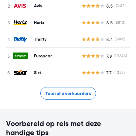
Avis
8.5
(7432)
G
Hertz
8.5
(8810)
G
Thrifty
8.4
(6965)
G
Europcar
7.9
(10244)
G
Sixt
7.7
(4355)
G
Toon alle verhuurders
Voorbereid op reis met deze
handige tips