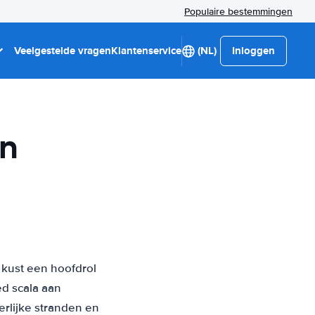
Populaire bestemmingen
Veelgestelde vragen
Klantenservice
(NL)
Inloggen
en
kust een hoofdrol
d scala aan
erlijke stranden en