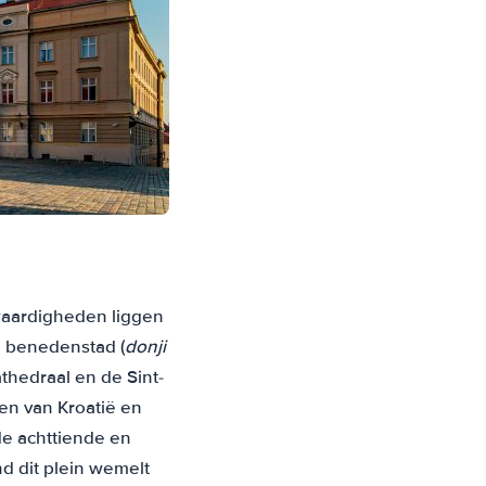
swaardigheden liggen
e benedenstad (
donji
hedraal en de Sint-
en van Kroatië en
de achttiende en
nd dit plein wemelt