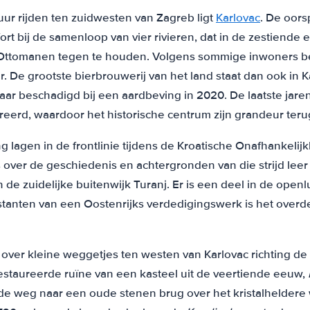
ur rijden ten zuidwesten van Zagreb ligt
Karlovac
. De oors
ort bij de samenloop van vier rivieren, dat in de zestien
ttomanen tegen te houden. Volgens sommige inwoners be
ier. De grootste bierbrouwerij van het land staat dan ook in
ar beschadigd bij een aardbeving in 2020. De laatste jaren 
erd, waardoor het historische centrum zijn grandeur terug
 lagen in de frontlinie tijdens de Kroatische Onafhankelij
s over de geschiedenis en achtergronden van die strijd leer 
de zuidelijke buitenwijk Turanj. Er is een deel in de openl
estanten van een Oostenrijks verdedigingswerk is het overd
 over kleine weggetjes ten westen van Karlovac richting de 
restaureerde ruïne van een kasteel uit de veertiende eeuw,
t de weg naar een oude stenen brug over het kristalheldere