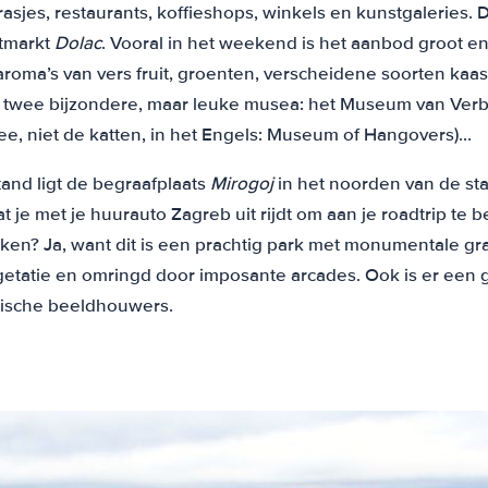
rasjes, restaurants, koffieshops, winkels en kunstgaleries. D
htmarkt
Dolac
. Vooral in het weekend is het aanbod groot en
roma’s van vers fruit, groenten, verscheidene soorten kaa
 twee bijzondere, maar leuke musea: het Museum van Verb
e, niet de katten, in het Engels: Museum of Hangovers)…
tand ligt de begraafplaats
Mirogoj
in het noorden van de st
 je met je huurauto Zagreb uit rijdt om aan je roadtrip te
ken? Ja, want dit is een prachtig park met monumentale gr
getatie en omringd door imposante arcades. Ook is er een g
tische beeldhouwers.