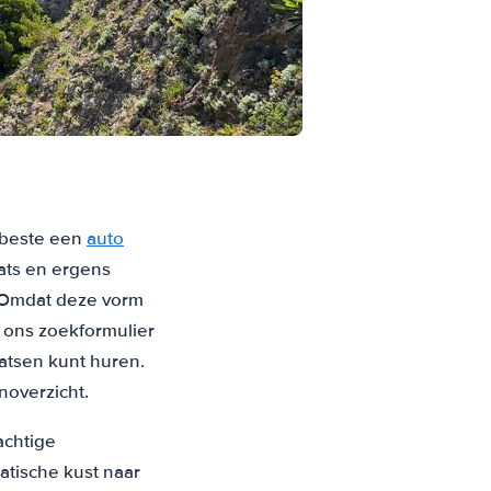
t beste een
auto
aats en ergens
. Omdat deze vorm
p ons zoekformulier
aatsen kunt huren.
noverzicht.
rachtige
tische kust naar