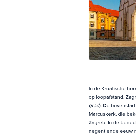
In de Kroatische ho
op loopafstand. Zagr
grad
). De bovenstad
Marcuskerk, die bek
Zagreb. In de bened
negentiende eeuw me