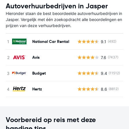
Autoverhuurbedrijven in Jasper
Hieronder staan de best beoordeelde autoverhuurbedrijven in
Jasper. Vergelijk met één zoekopdracht alle beoordelingen en
prijzen van deze verhuurbedrijven.
National Car Rental
9.1
(492)
G
Avis
7.6
(7437)
G
Budget
9.4
(11512)
G
Hertz
8.6
(8812)
G
Voorbereid op reis met deze
handige tips